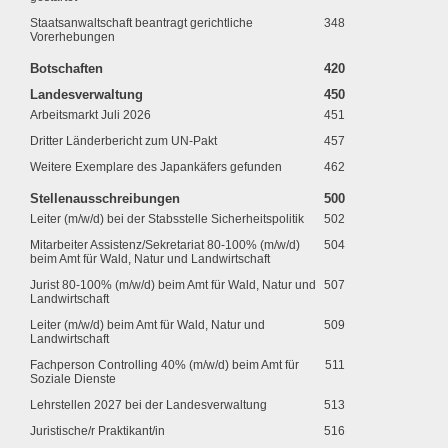
Staatsanwaltschaft beantragt gerichtliche
348
Vorerhebungen
Botschaften
420
Landesverwaltung
450
Arbeitsmarkt Juli 2026
451
Dritter Länderbericht zum UN-Pakt
457
Weitere Exemplare des Japankäfers gefunden
462
Stellenausschreibungen
500
Leiter (m/w/d) bei der Stabsstelle Sicherheitspolitik
502
Mitarbeiter Assistenz/Sekretariat 80-100% (m/w/d)
504
beim Amt für Wald, Natur und Landwirtschaft
Jurist 80-100% (m/w/d) beim Amt für Wald, Natur und
507
Landwirtschaft
Leiter (m/w/d) beim Amt für Wald, Natur und
509
Landwirtschaft
Fachperson Controlling 40% (m/w/d) beim Amt für
511
Soziale Dienste
Lehrstellen 2027 bei der Landesverwaltung
513
Juristische/r Praktikant/in
516