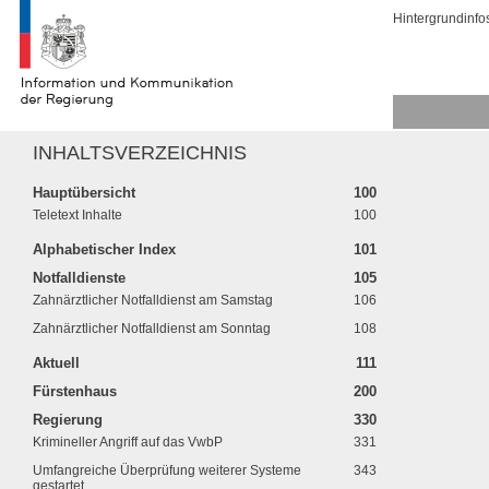
Hintergrundinfo
INHALTSVERZEICHNIS
Hauptübersicht
100
Teletext Inhalte
100
Alphabetischer Index
101
Notfalldienste
105
Zahnärztlicher Notfalldienst am Samstag
106
Zahnärztlicher Notfalldienst am Sonntag
108
Aktuell
111
Fürstenhaus
200
Regierung
330
Krimineller Angriff auf das VwbP
331
Umfangreiche Überprüfung weiterer Systeme
343
gestartet