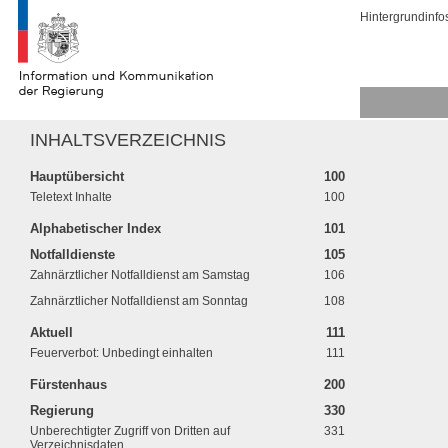
Hintergrundinfo
INHALTSVERZEICHNIS
Hauptübersicht
100
Teletext Inhalte
100
Alphabetischer Index
101
Notfalldienste
105
Zahnärztlicher Notfalldienst am Samstag
106
Zahnärztlicher Notfalldienst am Sonntag
108
Aktuell
111
Feuerverbot: Unbedingt einhalten
111
Fürstenhaus
200
Regierung
330
Unberechtigter Zugriff von Dritten auf
331
Verzeichnisdaten