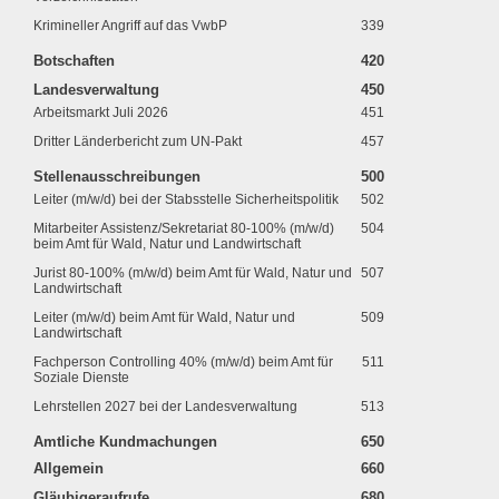
Krimineller Angriff auf das VwbP
339
Botschaften
420
Landesverwaltung
450
Arbeitsmarkt Juli 2026
451
Dritter Länderbericht zum UN-Pakt
457
Stellenausschreibungen
500
Leiter (m/w/d) bei der Stabsstelle Sicherheitspolitik
502
Mitarbeiter Assistenz/Sekretariat 80-100% (m/w/d)
504
beim Amt für Wald, Natur und Landwirtschaft
Jurist 80-100% (m/w/d) beim Amt für Wald, Natur und
507
Landwirtschaft
Leiter (m/w/d) beim Amt für Wald, Natur und
509
Landwirtschaft
Fachperson Controlling 40% (m/w/d) beim Amt für
511
Soziale Dienste
Lehrstellen 2027 bei der Landesverwaltung
513
Amtliche Kundmachungen
650
Allgemein
660
Gläubigeraufrufe
680