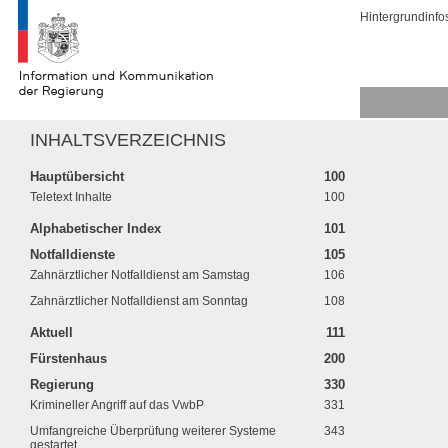
Hintergrundinfo
INHALTSVERZEICHNIS
Hauptübersicht
100
Teletext Inhalte
100
Alphabetischer Index
101
Notfalldienste
105
Zahnärztlicher Notfalldienst am Samstag
106
Zahnärztlicher Notfalldienst am Sonntag
108
Aktuell
111
Fürstenhaus
200
Regierung
330
Krimineller Angriff auf das VwbP
331
Umfangreiche Überprüfung weiterer Systeme
343
gestartet