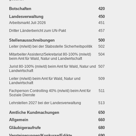
Botschaften
420
Landesverwaltung
450
Arbeitsmarkt Juli 2026
451
Dritter Länderbericht zum UN-Pakt
457
Stellenausschreibungen
500
Leiter (m/w/d) bei der Stabsstelle Sicherheitspolitik
502
Mitarbeiter Assistenz/Sekretariat 80-100% (m/w/d)
504
beim Amt für Wald, Natur und Landwirtschaft
Jurist 80-100% (m/w/d) beim Amt für Wald, Natur und
507
Landwirtschaft
Leiter (m/w/d) beim Amt für Wald, Natur und
509
Landwirtschaft
Fachperson Controlling 40% (m/w/d) beim Amt für
511
Soziale Dienste
Lehrstellen 2027 bei der Landesverwaltung
513
Amtliche Kundmachungen
650
Allgemein
660
Gläubigeraufrufe
680
Versteigerungen/Konkurse/Edikte
690