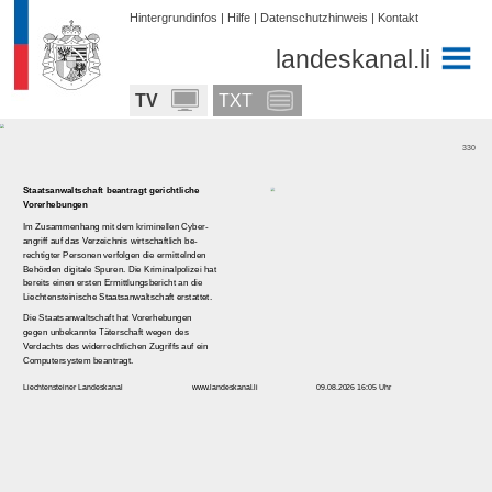
Hintergrundinfos
|
Hilfe
|
Datenschutzhinweis
|
Kontakt
landeskanal.li
TV
TXT
330
Staatsanwaltschaft
beantragt
gerichtliche
Vorerhebungen
Im Zusammenhang mit dem kriminellen Cyber-
angriff auf das Verzeichnis wirtschaftlich be-
rechtigter Personen verfolgen die ermittelnden
Behörden digitale Spuren. Die Kriminalpolizei hat
bereits einen ersten Ermittlungsbericht an die
Liechtensteinische Staatsanwaltschaft erstattet.
Die Staatsanwaltschaft hat Vorerhebungen
gegen unbekannte Täterschaft wegen des
Verdachts des widerrechtlichen Zugriffs auf ein
Computersystem beantragt.
Liechtensteiner Landeskanal
www.landeskanal.li
09.08.2026 16:05 Uhr