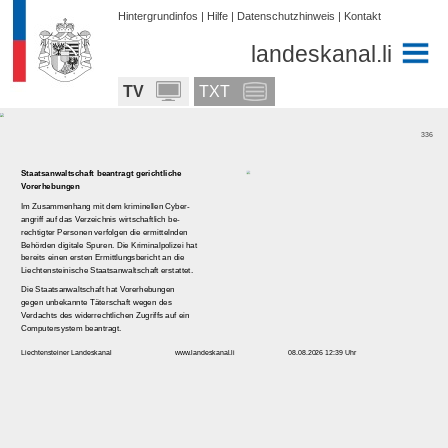
Hintergrundinfos
|
Hilfe
|
Datenschutzhinweis
|
Kontakt
landeskanal.li
TV
TXT
336
Staatsanwaltschaft
beantragt
gerichtliche
Vorerhebungen
Im Zusammenhang mit dem kriminellen Cyber-
angriff auf das Verzeichnis wirtschaftlich be-
rechtigter Personen verfolgen die ermittelnden
Behörden digitale Spuren. Die Kriminalpolizei hat
bereits einen ersten Ermittlungsbericht an die
Liechtensteinische Staatsanwaltschaft erstattet.
Die Staatsanwaltschaft hat Vorerhebungen
gegen unbekannte Täterschaft wegen des
Verdachts des widerrechtlichen Zugriffs auf ein
Computersystem beantragt.
Liechtensteiner Landeskanal
www.landeskanal.li
08.08.2026 12:39 Uhr